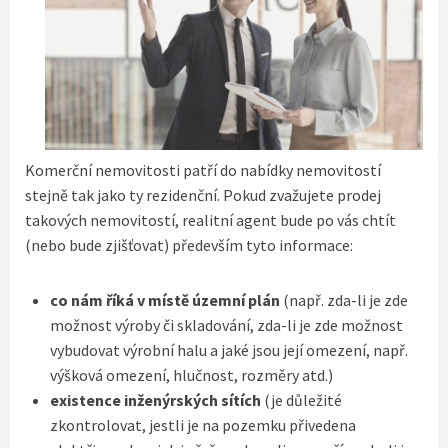
Komerční nemovitosti patří do nabídky nemovitostí
stejně tak jako ty rezidenční. Pokud zvažujete prodej
takových nemovitostí, realitní agent bude po vás chtít
(nebo bude zjišťovat) především tyto informace:
co nám říká v místě územní plán
(např. zda-li je zde
možnost výroby či skladování, zda-li je zde možnost
vybudovat výrobní halu a jaké jsou její omezení, např.
výšková omezení, hlučnost, rozměry atd.)
existence inženýrských sítích
(je důležité
zkontrolovat, jestli je na pozemku přivedena