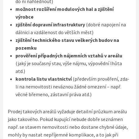
do ní nahlédnout)
možnost rozšíření modulových hal a zjištění
výrobce
zjištění dopravní infrastruktury
(dobré napojení na
dálnici a vzdálenost do větších měst)
zjištění technického stavu veškerých budov na
pozemku
prověření případných nájemních vztahů v areálu
(jaký je současný stav, výše nájmu, výpovědní lhůta
atd.)
kontrola listu vlastnictví
(především prověření, zda-
li na nemovitosti neváznou žádné omezení – např.
věcné břemeno, zástavní práva atd.)
Prodej takových areálů vyžaduje detailní průzkum areálu
jako takového. Pokud kupující nebude dobře seznámen
např. se stavem nemovitosti nebo dostane chybné údaje,
mohly by nastat nepříjemné komplikace, a to jak při