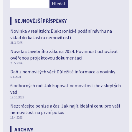
NEJNOVĚJŠÍ PŘÍSPĚVKY
Novinka v realitách: Elektronické podání návrhu na
vklad do katastru nemovitostí
31.3.2025
Novela stavebního zákona 2024: Povinnost uchovávat
ověřenou projektovou dokumentaci
23.5.2024
Daň z nemovitých věcí: Důležité informace a novinky
5.1.2024
6 odborných rad: Jak kupovat nemovitosti bez skrytých
vad
18.10.2023
Neztrácejte peníze a čas: Jak najít ideální cenu pro vaši
nemovitost na první pokus
18.4.2023
ARCHIVY