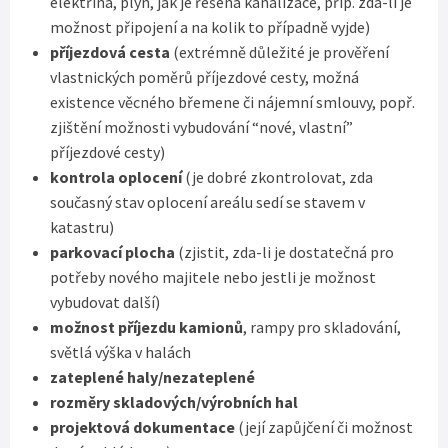
elektřina, plyn, jak je řešena kanalizace, příp. zda-li je
možnost připojení a na kolik to případně vyjde)
příjezdová cesta
(extrémně důležité je prověření
vlastnických poměrů příjezdové cesty, možná
existence věcného břemene či nájemní smlouvy, popř.
zjištění možnosti vybudování “nové, vlastní”
příjezdové cesty)
kontrola oplocení
(je dobré zkontrolovat, zda
současný stav oplocení areálu sedí se stavem v
katastru)
parkovací plocha
(zjistit, zda-li je dostatečná pro
potřeby nového majitele nebo jestli je možnost
vybudovat další)
možnost příjezdu kamionů
, rampy pro skladování,
světlá výška v halách
zateplené haly/nezateplené
rozměry skladových/výrobních hal
projektová dokumentace
(její zapůjčení či možnost