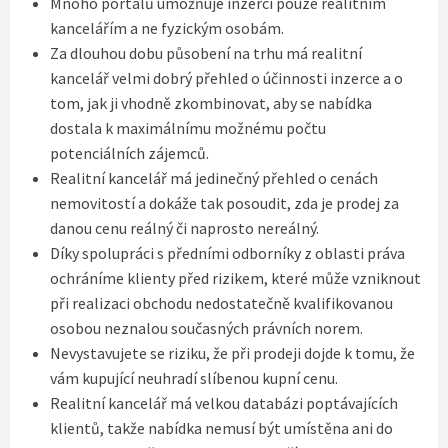
Mnoho portálů umožňuje inzerci pouze realitním
kancelářím a ne fyzickým osobám.
Za dlouhou dobu působení na trhu má realitní
kancelář velmi dobrý přehled o účinnosti inzerce a o
tom, jak ji vhodně zkombinovat, aby se nabídka
dostala k maximálnímu možnému počtu
potenciálních zájemců.
Realitní kancelář má jedinečný přehled o cenách
nemovitostí a dokáže tak posoudit, zda je prodej za
danou cenu reálný či naprosto nereálný.
Díky spolupráci s předními odborníky z oblasti práva
ochráníme klienty před rizikem, které může vzniknout
při realizaci obchodu nedostatečně kvalifikovanou
osobou neznalou současných právních norem.
Nevystavujete se riziku, že při prodeji dojde k tomu, že
vám kupující neuhradí slíbenou kupní cenu.
Realitní kancelář má velkou databázi poptávajících
klientů, takže nabídka nemusí být umístěna ani do