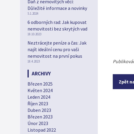
Daň z nemovitých věcí:
Důležité informace a novinky
5.1.2024
6 odborných rad: Jak kupovat
nemovitosti bez skrytých vad
18.10.2023
Neztrácejte peníze a čas: Jak
najít ideální cenu pro vaši
nemovitost na první pokus
Publiková
18.4.2023
ARCHIVY
Zpět n
Březen 2025
Květen 2024
Leden 2024
Říjen 2023
Duben 2023
Březen 2023
Únor 2023
Listopad 2022