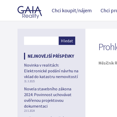
Chci koupit/nájem
Chci p
Prohl
NEJNOVĚJŠÍ PŘÍSPĚVKY
Měsíčník R
Novinka v realitách:
Elektronické podání návrhu na
vklad do katastru nemovitostí
31.3.2025
Novela stavebního zákona
2024: Povinnost uchovávat
ověřenou projektovou
dokumentaci
23.5.2024