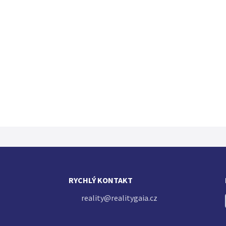
RYCHLÝ KONTAKT
reality@realitygaia.cz