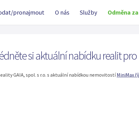
rodat/pronajmout
O nás
Služby
Odměna za 
édněte si aktuální nabídku realit pro
eality GAIA, spol. s r.o. s aktuální nabídkou nemovitostí
MiniMax ří